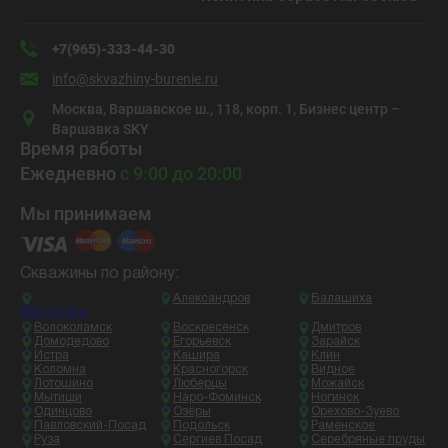
+7(965)-333-44-30
info@skvazhiny-burenie.ru
Москва, Варшавское ш., 118, корп. 1, Бизнес центр –
Варшавка SKY
Время работы
Ежедневно
с 9:00 до 20:00
Мы принимаем
Скважины по району:
Александров
Балашиха
Москва
Волоколамск
Воскресенск
Дмитров
Домодедово
Егорьевск
Зарайск
Истра
Кашира
Клин
Коломна
Красногорск
Видное
Лотошино
Люберцы
Можайск
Мытищи
Наро-Фоминск
Ногинск
Одинцово
Озёры
Орехово-Зуево
Павловский-Посад
Подольск
Раменское
Руза
Сергиев Посад
Серебряные пруды