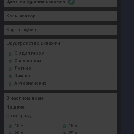
Цены на бурение скважин
Калькулятор
Карта глубин
Обустройство скважин
C адаптером
C кессоном
Летнее
Зимнее
Артезианских
В частном доме
На даче
По метражу
10 м
15 м
20 м
25 м