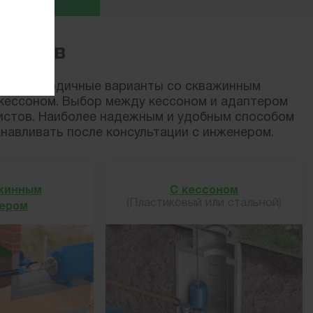
зать
метров
ы круглогодичные варианты со скважинным
 кессоном. Выбор между кессоном и адаптером
листов. Наиболее надежным и удобным способом
навливать после консультации с инженером.
жинным
С кессоном
(Пластиковый или стальной)
ером