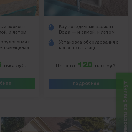
ый вариант.
Круглогодичный вариант.
ой, и летом
Вода — и зимой, и летом
борудования в
Установка оборудования в
м помещении
кессоне на улице
5
120
тыс. руб.
Цена от
тыс. руб.
Расчет стоимости за 5 минут
бнее
подробнее