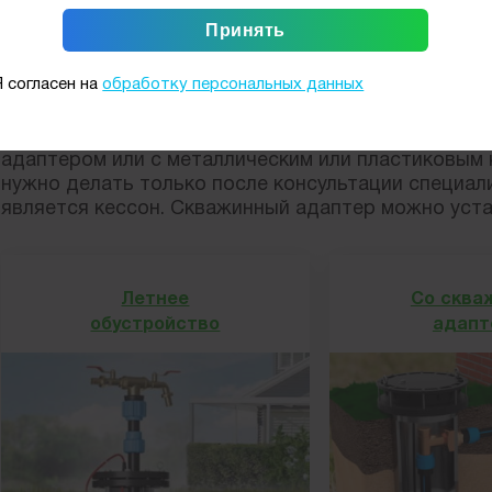
Зака
Обустройство скважины 180 
Я согласен на
обработку персональных данных
В качестве обустройства скважины 180 метров м
адаптером или с металлическим или пластиковым
нужно делать только после консультации специа
является кессон. Скважинный адаптер можно уста
Летнее
Со сква
обустройство
адапт