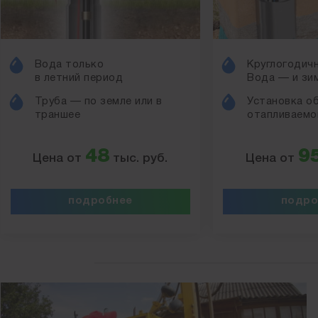
Вода только
Круглогодичн
в летний период
Вода — и зим
Труба — по земле или в
Установка о
траншее
отапливаемо
48
9
Цена от
тыс. руб.
Цена от
подробнее
подро