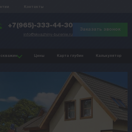
антии
Контакты
+7(965)-333-44-30
Заказать звонок
info@skvazhiny-burenie.ru
 скважин
Цены
Карта глубин
Калькулятор