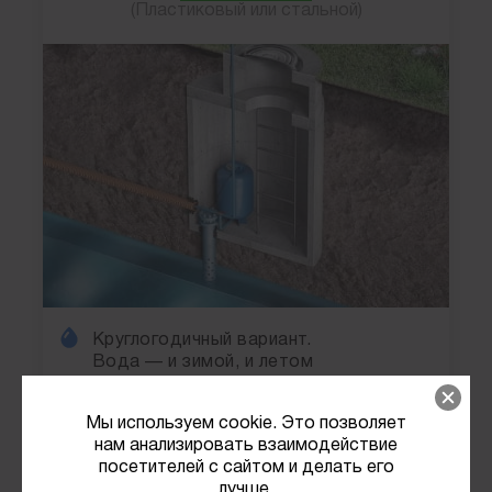
(Пластиковый или стальной)
Круглогодичный вариант.
Вода — и зимой, и летом
Установка оборудования в кессоне
на улице
Мы используем cookie. Это позволяет
нам анализировать взаимодействие
посетителей с сайтом и делать его
120
Цена от
тыс. руб.
лучше.