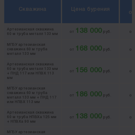
Скважина
Цена бурения
о
Артезианская скважина
138 000
от
руб.
о
60 м труба металл 133 мм
МГБУ артезианская
168 000
скважина 60 м труба
от
руб.
о
металл 133 мм
Артезианская скважина
60 м труба металл 133 мм
156 000
от
руб.
о
+ ПНД 117 или НПВХ 113
мм
МГБУ артезианская
скважина 60 м труба
186 000
от
руб.
о
металл 133 мм + ПНД 117
или НПВХ 113 мм
Артезианская скважина
138 000
60 м труба НПВХа 125 мм
от
руб.
о
+ НПВХа 90 мм
МГБУ артезианская