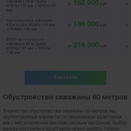
скважина 60 м труба
162 000
от
руб.
о
НПВХа 125 мм + НПВХа 90
мм
Артезианская скважина
186 000
60 м труба НПВХа 165 мм
от
руб.
о
+ НПВХа 125 мм
МГБУ артезианская
скважина 60 м труба
216 000
от
руб.
о
НПВХа 165 мм + НПВХа
125 мм
Заказать
Обустройство скважины 60 метров
В качестве обустройства скважины 60 метров мы
круглогодичные варианты со скважинным адаптером
или с металлическим или пластиковым кессоном. Выбор
между кессоном и адаптером нужно делать только