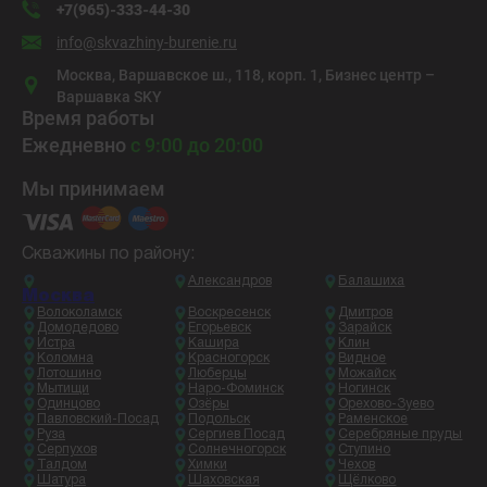
+7(965)-333-44-30
info@skvazhiny-burenie.ru
Москва, Варшавское ш., 118, корп. 1, Бизнес центр –
Варшавка SKY
Время работы
Ежедневно
с 9:00 до 20:00
Мы принимаем
Скважины по району:
Александров
Балашиха
Москва
Волоколамск
Воскресенск
Дмитров
Домодедово
Егорьевск
Зарайск
Истра
Кашира
Клин
Коломна
Красногорск
Видное
Лотошино
Люберцы
Можайск
Мытищи
Наро-Фоминск
Ногинск
Одинцово
Озёры
Орехово-Зуево
Павловский-Посад
Подольск
Раменское
Руза
Сергиев Посад
Серебряные пруды
Серпухов
Солнечногорск
Ступино
Талдом
Химки
Чехов
Шатура
Шаховская
Щёлково