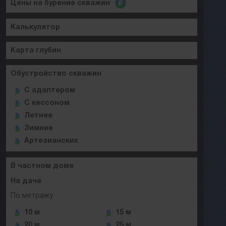
Цены на бурение скважин
Калькулятор
Карта глубин
Обустройство скважин
C адаптером
C кессоном
Летнее
Зимнее
Артезианских
В частном доме
На даче
По метражу
10 м
15 м
20 м
25 м