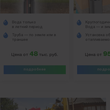
Вода только
Круглогодичн
в летний период
Вода — и зим
Труба — по земле или в
Установка о
траншее
отапливаемо
48
9
Цена от
тыс. руб.
Цена от
подробнее
подро