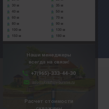
30 м
35 м
40 м
50 м
60 м
70 м
80 м
90 м
100 м
130 м
150 м
180 м
Наши менеджеры
всегда на связи!
+7(965)-333-44-30
info@skvazhiny-burenie.ru
Расчет стоимости
скважины