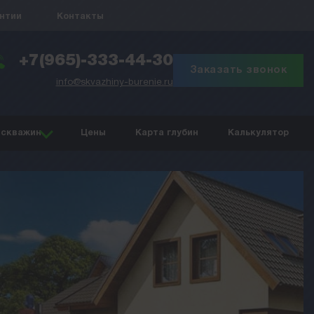
антии
Контакты
+7(965)-333-44-30
Заказать звонок
info@skvazhiny-burenie.ru
 скважин
Цены
Карта глубин
Калькулятор