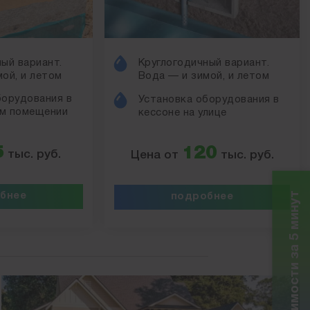
ый вариант.
Круглогодичный вариант.
ой, и летом
Вода — и зимой, и летом
борудования в
Установка оборудования в
м помещении
кессоне на улице
5
120
тыс. руб.
Цена от
тыс. руб.
Расчет стоимости за 5 минут
бнее
подробнее