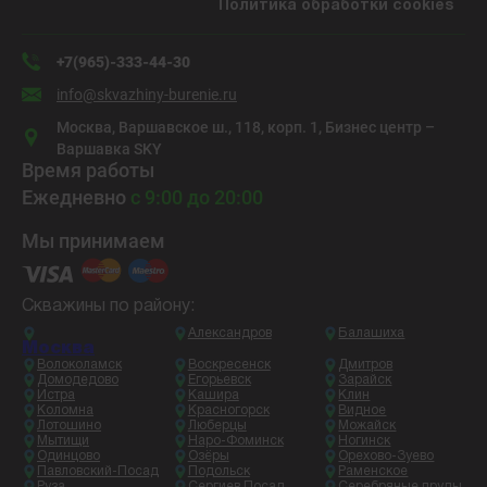
Политика обработки cookies
+7(965)-333-44-30
info@skvazhiny-burenie.ru
Москва, Варшавское ш., 118, корп. 1, Бизнес центр –
Варшавка SKY
Время работы
Ежедневно
с 9:00 до 20:00
Мы принимаем
Скважины по району:
Александров
Балашиха
Москва
Волоколамск
Воскресенск
Дмитров
Домодедово
Егорьевск
Зарайск
Истра
Кашира
Клин
Коломна
Красногорск
Видное
Лотошино
Люберцы
Можайск
Мытищи
Наро-Фоминск
Ногинск
Одинцово
Озёры
Орехово-Зуево
Павловский-Посад
Подольск
Раменское
Руза
Сергиев Посад
Серебряные пруды