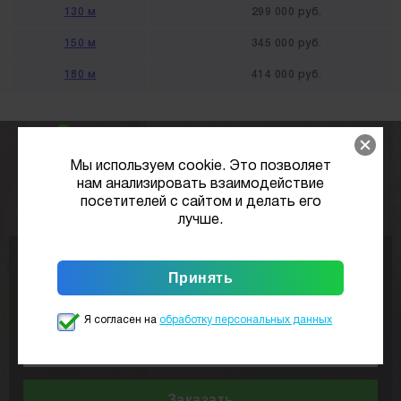
130 м
299 000 руб.
150 м
345 000 руб.
180 м
414 000 руб.
Закажите выезд нашего
специалиста
к вам на участок
Мы используем cookie. Это позволяет
нам анализировать взаимодействие
посетителей с сайтом и делать его
совершенно
бесплатно
лучше.
Я согласен на
обработку персональных данных