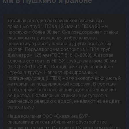
мм в Пушкино и районе
Двойная обсадка артезианской скважины с
помощью труб НПВХа 125 мм и НПВХа 90 мм
прослужит более 30 лет. Она предохраняет стенки
скважины от разрушения и обеспечивает
нормальную работу насоса и других составных
частей. Первая колонна состоит из НПВХ труб
диаметром 125 мм (ГОСТ 51613-2000). А вторая
колонна состоит из НПВХ труб диаметром 90 мм
(ГОСТ 51613-2000). Соединение труб резьбовое
«труба в трубу». Непластифицированный
поливинилхлорид (НПВХ) – это экологически чистый
материал, не подверженный коррозии. В составе
он содержит безопасные для здоровья человека
вещества. Полимерные стенки не вступают в
химическую реакцию с водой, не влияют на ее цвет,
запах и вкус.
Наша компания ООО «Скважина БУР»
специализируется на бурении и обустройстве
скважин под ключ в Пушкино и Пушкинском районе.